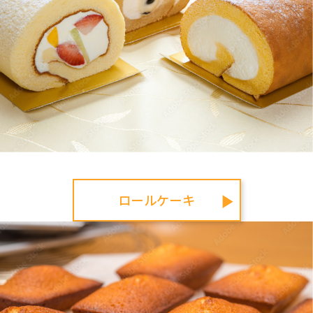
よろしくお願いいたします。
《 Pâtisserie TEL:0893-25-3635 》
【6月の営業時間のお知らせ】
2026.05.29
2.9.16.23.30日の【火曜日は定休日】で
す。
24日(水)は16:30までの営業とさせてい
ただきます。
ご不便をおかけいたしますが、よろしくお
願いします。
皆さまのご来店お待ちしております♡
ロールケーキ
▶