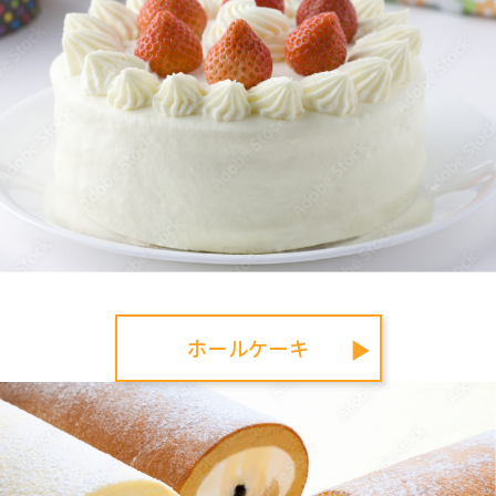
だきます。
ご不便をおかけいたしますが、よろしくお
願いします。
皆さまのご来店お待ちしております♡
【営業時間について】
2026.06.04
営業時間は通常10:00～18:30となってお
りますが、17:30以降はケーキがなくなり
次第、閉店とさせていただく場合がござ
います。
ご予約のお客様がいらっしゃる場合には
通常通り、営業しておりますのでご安心
ください。
ホールケーキ
▶
ショートケーキ、シュークリーム、焼き
菓子の詰め合わせ、志ぐれなど、
ほとんどの商品がお取り置き可能ですの
で、ぜひ事前にご予約くださいませ♪
ご予約はお電話にて承ります。下記まで